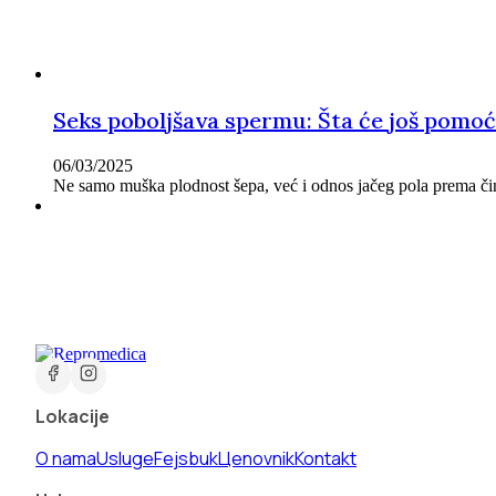
Seks poboljšava spermu: Šta će još pom
06/03/2025
Ne samo muška plodnost šepa, već i odnos jačeg pola prema či
Lokacije
O nama
Usluge
Fejsbuk
Цenovnik
Kontakt