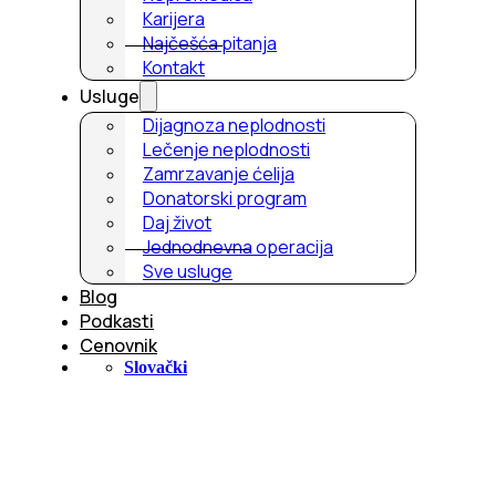
Karijera
Najčešća pitanja
Kontakt
Usluge
Dijagnoza neplodnosti
Lečenje neplodnosti
Zamrzavanje ćelija
Donatorski program
Daj život
Jednodnevna operacija
Sve usluge
Blog
Podkasti
Cenovnik
Slovački