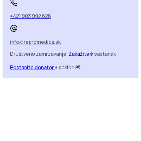
+421 903 992 626
info@repromedica.sk
Društveno zamrzavanje.
Zakažite
❄️ sastanak
Postanite donator
+ poklon 🎁 .