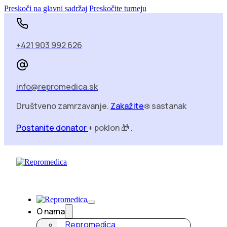
Preskoči na glavni sadržaj
Preskočite turneju
+421 903 992 626
info@repromedica.sk
Društveno zamrzavanje.
Zakažite
❄️ sastanak
Postanite donator
+ poklon 🎁 .
O nama
Repromedica