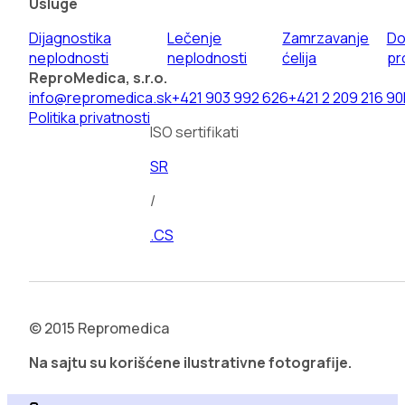
Usluge
Dijagnostika
Lečenje
Zamrzavanje
Do
neplodnosti
neplodnosti
ćelija
pr
ReproMedica, s.r.o.
info@repromedica.sk
+421 903 992 626
+421 2 209 216 90
Politika privatnosti
ISO sertifikati
SR
/
.CS
© 2015 Repromedica
Na sajtu su korišćene ilustrativne fotografije.