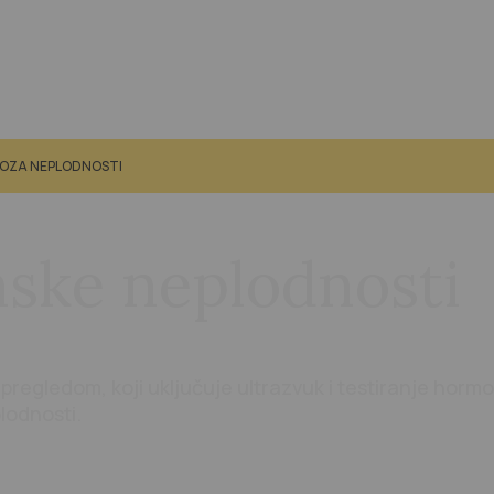
OZA NEPLODNOSTI
nske neplodnosti
 pregledom, koji uključuje ultrazvuk i testiranje horm
lodnosti.