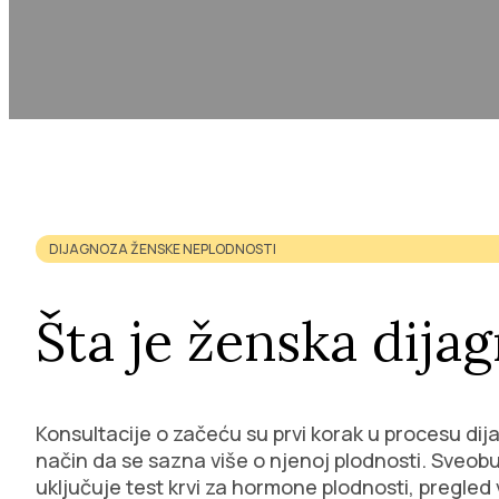
DIJAGNOZA ŽENSKE NEPLODNOSTI
Šta je ženska dija
Konsultacije o začeću su prvi korak u procesu dij
način da se sazna više o njenoj plodnosti. Sveob
uključuje test krvi za hormone plodnosti, pregled 