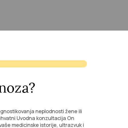
gnoza?
agnostikovanja neplodnosti žene ili
uhvatni Uvodna konzultacija On
vaše medicinske istorije, ultrazvuk i