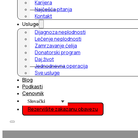
Karijera
Najčešća pitanja
Kontakt
Usluge
Dijagnoza neplodnosti
Lečenje neplodnosti
Zamrzavanje ćelija
Donatorski program
Daj život
Jednodnevna operacija
Sve usluge
Blog
Podkasti
Cenovnik
Slovački
Rezervišite zakazanu obavezu