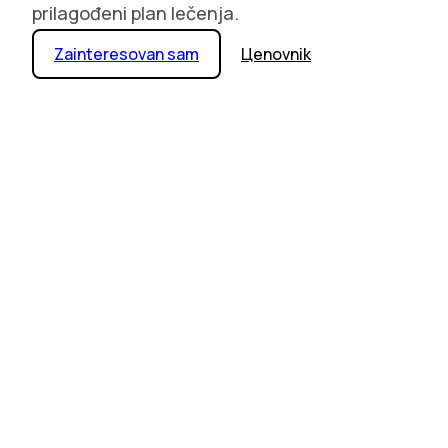
prilagođeni plan lečenja.
Zainteresovan sam
Цenovnik