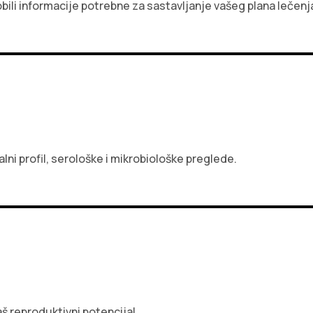
bili informacije potrebne za sastavljanje vašeg plana lečenj
lni profil, serološke i mikrobiološke preglede.
aš reproduktivni potencijal.