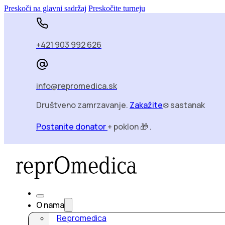
Preskoči na glavni sadržaj
Preskočite turneju
+421 903 992 626
info@repromedica.sk
Društveno zamrzavanje.
Zakažite
❄️ sastanak
Postanite donator
+ poklon 🎁 .
O nama
Repromedica