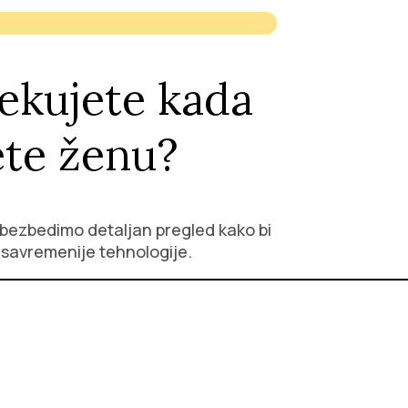
ekujete kada
ete ženu?
 obezbedimo detaljan pregled kako bi
jsavremenije tehnologije.