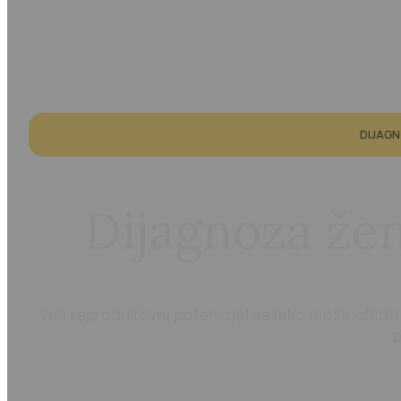
DIJAGN
Dijagnoza že
Vaš reproduktivni potencijal se lako može otkriti
p