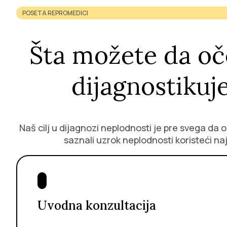
POSETA REPROMEDICI
Šta možete da oč
dijagnostikuj
Naš cilj u dijagnozi neplodnosti je pre svega da
saznali uzrok neplodnosti koristeći na
Uvodna konzultacija