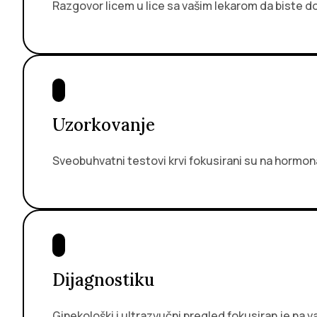
Razgovor licem u lice sa vašim lekarom da biste do
Uzorkovanje
Sveobuhvatni testovi krvi fokusirani su na hormona
Dijagnostiku
Ginekološki i ultrazvučni pregled fokusiran je na v